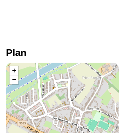
Plan
+
−