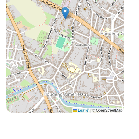
Leaflet
|
© OpenStreetMap